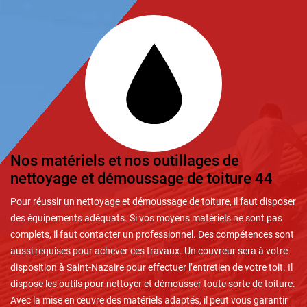
Nos matériels et nos outillages de
nettoyage et démoussage de toiture 44
Pour réussir un nettoyage et démoussage de toiture, il faut disposer
des équipements adéquats. Si vos moyens matériels ne sont pas
complets, il faut contacter un professionnel. Des compétences sont
aussi requises pour achever ces travaux. Un couvreur sera à votre
disposition à Saint-Nazaire pour effectuer l’entretien de votre toit. Il
dispose les outils pour nettoyer et démousser toute sorte de toiture.
Avec la mise en œuvre des matériels adaptés, il peut vous garantir